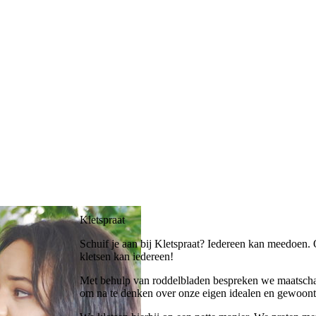
Kletspraat
Schuif je aan bij Kletspraat? Iedereen kan meedoen. 
kletsen kan iedereen!
Met behulp van roddelbladen bespreken we maatscha
om na te denken over onze eigen idealen en gewoont