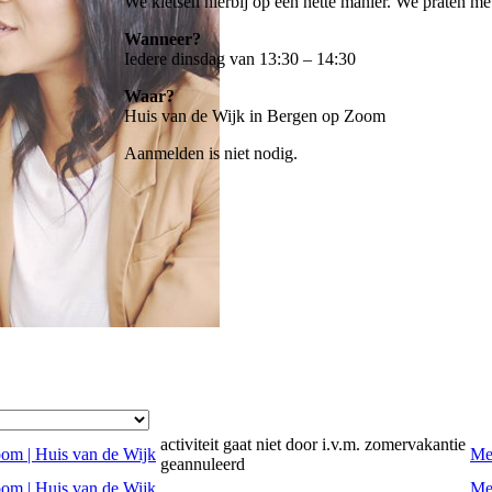
We kletsen hierbij op een nette manier. We praten met
Wanneer?
Iedere dinsdag van 13:30 – 14:30
Waar?
Huis van de Wijk in Bergen op Zoom
Aanmelden is niet nodig.
activiteit gaat niet door i.v.m. zomervakantie
oom | Huis van de Wijk
Me
geannuleerd
oom | Huis van de Wijk
Me