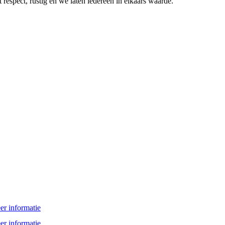
 respect, rustig en we laten iedereen in elkaars waarde.
er informatie
er informatie