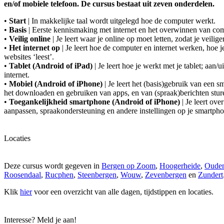
en/of mobiele telefoon. De cursus bestaat uit zeven onderdelen.
•
Start
| In makkelijke taal wordt uitgelegd hoe de computer werkt.
•
Basis
| Eerste kennismaking met internet en het overwinnen van co
•
Veilig online
| Je leert waar je online op moet letten, zodat je veilige
•
Het internet op
| Je leert hoe de computer en internet werken, hoe j
websites ‘leest’.
•
Tablet (Android of iPad)
| Je leert hoe je werkt met je tablet; aan/
internet.
•
Mobiel (Android of iPhone)
| Je leert het (basis)gebruik van een
het downloaden en gebruiken van apps, en van (spraak)berichten sture
•
Toegankelijkheid smartphone (Android of iPhone)
| Je leert ove
aanpassen, spraakondersteuning en andere instellingen op je smartpho
Locaties
Deze cursus wordt gegeven in
Bergen op Zoom
,
Hoogerheide
,
Oude
Roosendaal
,
Rucphen
,
Steenbergen
,
Wouw
,
Zevenbergen
en
Zundert
Klik
hier
voor een overzicht van alle dagen, tijdstippen en locaties.
Interesse? Meld je aan!