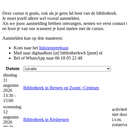
Deze cursus is gratis, ook als je geen lid bent van de bibliotheek.
Je moet jezelf alleen wel vooraf aanmelden.
Als we jouw aanmelding hebben ontvangen, nemen we eerst contact 
en hoor je van ons wanneer je kunt starten met de cursus.
Aanmelden kan op drie manieren:
Kom naar het
Inloopspreekuur
.
Mail naar
digitaalhuis [at] bibliotheekwb [punt] nl
Bel of WhatsApp naar 06 18 05 22 48
Datum
dinsdag
11
augustus
Bibliotheek in Bergen op Zoom | Centrum
2026
13:30 -
15:00
woensdag
activitei
12
niet doo
augustus
Bibliotheek in Rijsbergen
i.v.m.
2026
zomerva