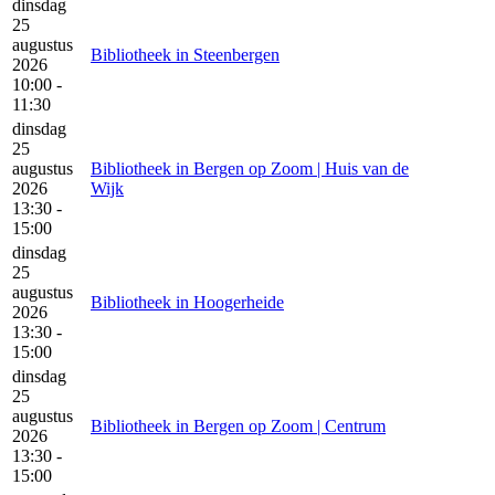
dinsdag
25
augustus
Bibliotheek in Steenbergen
2026
10:00 -
11:30
dinsdag
25
augustus
Bibliotheek in Bergen op Zoom | Huis van de
2026
Wijk
13:30 -
15:00
dinsdag
25
augustus
Bibliotheek in Hoogerheide
2026
13:30 -
15:00
dinsdag
25
augustus
Bibliotheek in Bergen op Zoom | Centrum
2026
13:30 -
15:00