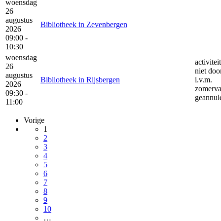
woensdag
26
augustus
Bibliotheek in Zevenbergen
2026
09:00 -
10:30
woensdag
activitei
26
niet doo
augustus
Bibliotheek in Rijsbergen
i.v.m.
2026
zomerva
09:30 -
geannul
11:00
Vorige
1
2
3
4
5
6
7
8
9
10
…