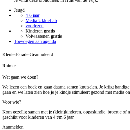
Je vindt deze bibliotheek in Huis van de Wijk.
Jeugd
4-6 jaar
Media UkkieLab
voorlezen
Kinderen
gratis
Volwassenen
gratis
Toevoegen aan agenda
KleuterParade
Geannuleerd
Ruimte
Wat gaan we doen?
We lezen een boek en gaan daarna samen knutselen. Je krijgt handige 
gaan en we laten zien hoe je je kindje stimuleert gezond met media om
Voor wie?
Kom gezellig samen met je (klein)kinderen, oppaskindje, broertje of nic
geschikt voor kinderen van 4 t/m 6 jaar.
Aanmelden