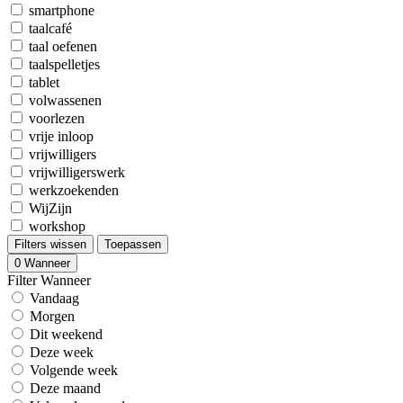
smartphone
taalcafé
taal oefenen
taalspelletjes
tablet
volwassenen
voorlezen
vrije inloop
vrijwilligers
vrijwilligerswerk
werkzoekenden
WijZijn
workshop
Filters wissen
Toepassen
0
Wanneer
Filter Wanneer
Vandaag
Morgen
Dit weekend
Deze week
Volgende week
Deze maand