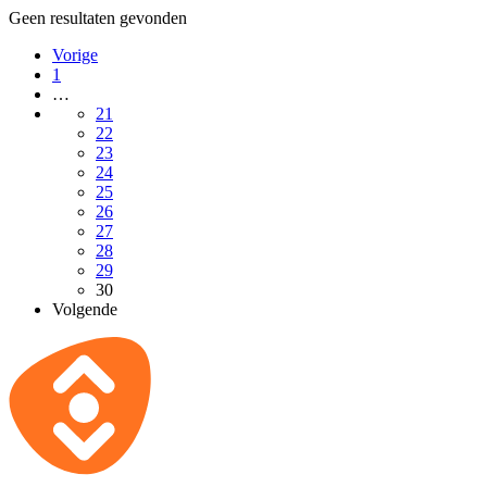
Geen resultaten gevonden
Vorige
1
…
21
22
23
24
25
26
27
28
29
30
Volgende