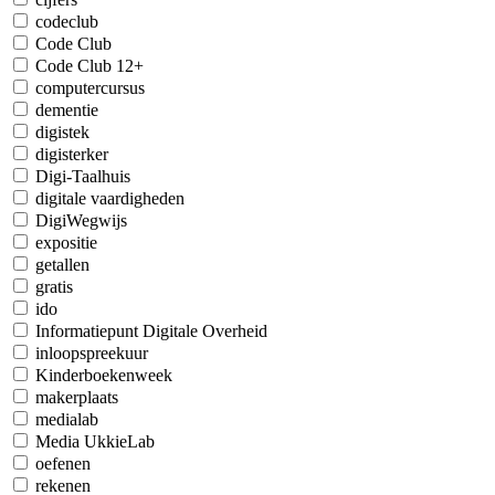
codeclub
Code Club
Code Club 12+
computercursus
dementie
digistek
digisterker
Digi-Taalhuis
digitale vaardigheden
DigiWegwijs
expositie
getallen
gratis
ido
Informatiepunt Digitale Overheid
inloopspreekuur
Kinderboekenweek
makerplaats
medialab
Media UkkieLab
oefenen
rekenen