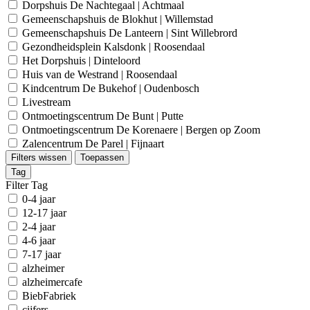
Dorpshuis De Nachtegaal | Achtmaal
Gemeenschapshuis de Blokhut | Willemstad
Gemeenschapshuis De Lanteern | Sint Willebrord
Gezondheidsplein Kalsdonk | Roosendaal
Het Dorpshuis | Dinteloord
Huis van de Westrand | Roosendaal
Kindcentrum De Bukehof | Oudenbosch
Livestream
Ontmoetingscentrum De Bunt | Putte
Ontmoetingscentrum De Korenaere | Bergen op Zoom
Zalencentrum De Parel | Fijnaart
Filters wissen
Toepassen
Tag
Filter Tag
0-4 jaar
12-17 jaar
2-4 jaar
4-6 jaar
7-17 jaar
alzheimer
alzheimercafe
BiebFabriek
cijfers