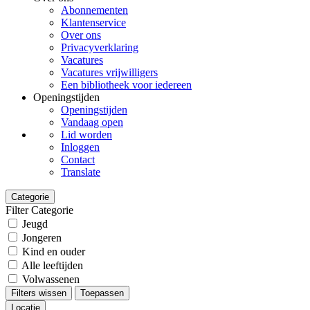
Abonnementen
Klantenservice
Over ons
Privacyverklaring
Vacatures
Vacatures vrijwilligers
Een bibliotheek voor iedereen
Openingstijden
Openingstijden
Vandaag open
Lid worden
Inloggen
Contact
Translate
Categorie
Filter Categorie
Jeugd
Jongeren
Kind en ouder
Alle leeftijden
Volwassenen
Filters wissen
Toepassen
Locatie