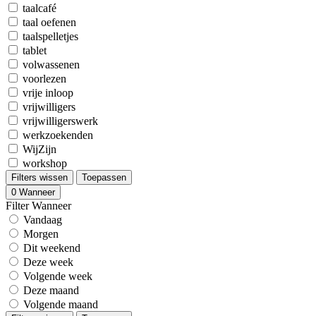
taalcafé
taal oefenen
taalspelletjes
tablet
volwassenen
voorlezen
vrije inloop
vrijwilligers
vrijwilligerswerk
werkzoekenden
WijZijn
workshop
Filters wissen
Toepassen
0
Wanneer
Filter Wanneer
Vandaag
Morgen
Dit weekend
Deze week
Volgende week
Deze maand
Volgende maand