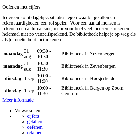
Oefenen met cijfers
Iedereen komt dagelijks situaties tegen waarbij getallen en
rekenvaardigheden een rol spelen. Voor een aantal mensen is
rekenen een automatisme, maar voor heel veel mensen is rekenen
helemaal niet zo vanzelfsprekend. De bibliotheek helpt je op weg als
als je moeite hebt met rekenen.
31
09:30 -
maandag
Bibliotheek in Zevenbergen
aug
10:30
31
10:30 -
maandag
Bibliotheek in Zevenbergen
aug
11:30
10:00 -
dinsdag
1 sep
Bibliotheek in Hoogerheide
11:00
10:00 -
Bibliotheek in Bergen op Zoom |
dinsdag
1 sep
11:30
Centrum
Meer informatie
Volwassenen
cijfers
getallen
oefenen
rekenen