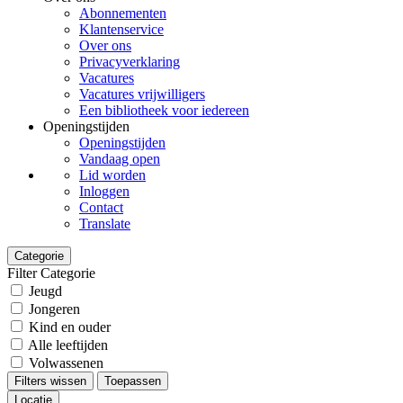
Abonnementen
Klantenservice
Over ons
Privacyverklaring
Vacatures
Vacatures vrijwilligers
Een bibliotheek voor iedereen
Openingstijden
Openingstijden
Vandaag open
Lid worden
Inloggen
Contact
Translate
Categorie
Filter Categorie
Jeugd
Jongeren
Kind en ouder
Alle leeftijden
Volwassenen
Filters wissen
Toepassen
Locatie