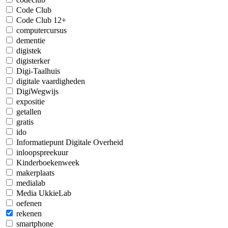
Code Club
Code Club 12+
computercursus
dementie
digistek
digisterker
Digi-Taalhuis
digitale vaardigheden
DigiWegwijs
expositie
getallen
gratis
ido
Informatiepunt Digitale Overheid
inloopspreekuur
Kinderboekenweek
makerplaats
medialab
Media UkkieLab
oefenen
rekenen
smartphone