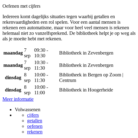
Oefenen met cijfers
Iedereen komt dagelijks situaties tegen waarbij getallen en
rekenvaardigheden een rol spelen. Voor een aantal mensen is
rekenen een automatisme, maar voor heel veel mensen is rekenen
helemaal niet zo vanzelfsprekend. De bibliotheek helpt je op weg als
als je moeite hebt met rekenen.
7
09:30 -
maandag
Bibliotheek in Zevenbergen
sep
10:30
7
10:30 -
maandag
Bibliotheek in Zevenbergen
sep
11:30
8
10:00 -
Bibliotheek in Bergen op Zoom |
dinsdag
sep
11:30
Centrum
8
10:00 -
dinsdag
Bibliotheek in Hoogerheide
sep
11:00
Meer informatie
Volwassenen
cijfers
getallen
oefenen
rekenen