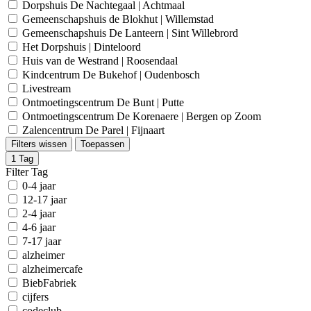
Dorpshuis De Nachtegaal | Achtmaal
Gemeenschapshuis de Blokhut | Willemstad
Gemeenschapshuis De Lanteern | Sint Willebrord
Het Dorpshuis | Dinteloord
Huis van de Westrand | Roosendaal
Kindcentrum De Bukehof | Oudenbosch
Livestream
Ontmoetingscentrum De Bunt | Putte
Ontmoetingscentrum De Korenaere | Bergen op Zoom
Zalencentrum De Parel | Fijnaart
Filters wissen
Toepassen
1
Tag
Filter Tag
0-4 jaar
12-17 jaar
2-4 jaar
4-6 jaar
7-17 jaar
alzheimer
alzheimercafe
BiebFabriek
cijfers
codeclub