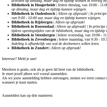
activiteit op dinsdag, maar dag en tijdstip worden in overleg b
Bibliotheek in Hoogerheide
| Iedere dinsdag, van 10:00 - 11:0
op dinsdag, maar dag en tijdstip kunnen wijzigen.
Bibliotheek in Oudenbosch
|
Alleen op afspraak! | In principe
van 9:00 - 10:00 uur, maar dag en tijdstip kunnen wijzigen.
Bibliotheek in Rijsbergen
|
Alleen op afspraak!
Bibliotheek in Roosendaal
|
Alleen op afspraak! | In principe 
tijdens openingstijden van de bibliotheek, maar dag en tijdstip
Bibliotheek in Steenbergen
| Iedere woensdag, van 10:00 - 11
Bibliotheek in Zevenbergen
| Iedere maandag, van 9:30 - 10:3
Indeling is afhankelijk van wat de deelnemers willen leren.
Bibliotheek in Zundert
|
Alleen op afspraak!
Interesse? Meld je aan!
Meedoen is gratis, ook als je geen lid bent van de bibliotheek.
Je moet jezelf alleen wel vooraf aanmelden.
Als we jouw aanmelding hebben ontvangen, nemen we eerst contact m
wanneer je kunt starten.
Aanmelden kan op drie manieren: